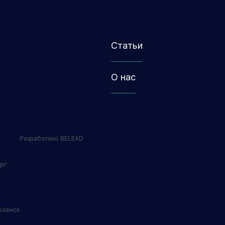
Статьи
О нас
Разработано BELEAD
рг
оленск