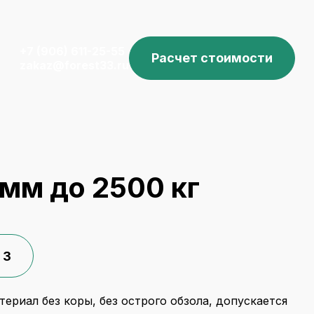
+7 (906) 611-25-55
Расчет стоимости
zakaz@forest33.ru
мм до 2500 кг
 3
ериал без коры, без острого обзола, допускается