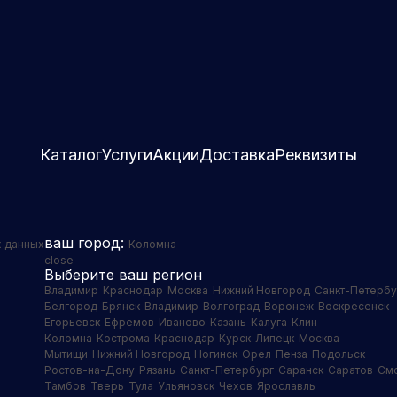
Каталог
Услуги
Акции
Доставка
Реквизиты
ваш город:
х данных
Коломна
close
Выберите ваш регион
Владимир
Краснодар
Москва
Нижний Новгород
Санкт-Петербу
Белгород
Брянск
Владимир
Волгоград
Воронеж
Воскресенск
Егорьевск
Ефремов
Иваново
Казань
Калуга
Клин
Коломна
Кострома
Краснодар
Курск
Липецк
Москва
Мытищи
Нижний Новгород
Ногинск
Орел
Пенза
Подольск
Ростов-на-Дону
Рязань
Санкт-Петербург
Саранск
Саратов
См
Тамбов
Тверь
Тула
Ульяновск
Чехов
Ярославль